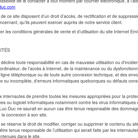
ssibilité de le contacter à tout moment par courrier électronique, à l'a
cduc.com
s de ce site disposent d’un droit d’accès, de rectification et de suppress
cernant, qu’ils peuvent exercer auprès de notre service client.
ter les conditions générales de vente et d’utilisation du site Internet Em
ITÉS
décline toute responsabilité en cas de mauvaise utilisation ou d'incident
e l'ordinateur, de l'accès à Internet, de la maintenance ou du dysfonctio
 ligne téléphonique ou de toute autre connexion technique, et des envo
e ou incomplète, d'erreurs informatiques quelconques ou défauts const
ux internautes de prendre toutes les mesures appropriées pour la protec
es ou logiciel informatiques notamment contre les virus informatiques c
 Luc-Duc ne saurait en aucun cas être tenue responsable des dommag
e la connexion à son site.
se réserve le droit de modifier, corriger ou supprimer le contenu du sit
être tenue responsable de l’utilisation qui serait faite par les internaute
ntenues dans le site.