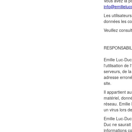
Vous avez la po
info@emilielu
Les utilisateur
données les con
Veuillez consul
RESPONSABIL
Emilie Luc-Duc 
l'utilisation d
serveurs, de la
adresse erroné
site.
Il appartient a
matériel, donné
réseau. Emilie
un virus lors d
Emilie Luc-Duc 
Duc ne saurait 
informations co