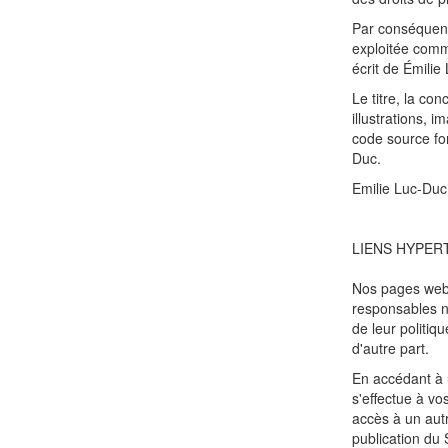
Par conséquent,
exploitée comm
écrit de Émilie
Le titre, la co
illustrations, 
code source fon
Duc.
Emilie Luc-Duc
LIENS HYPER
Nos pages web 
responsables ni
de leur politiq
d'autre part.
En accédant à u
s'effectue à vo
accès à un autr
publication du S