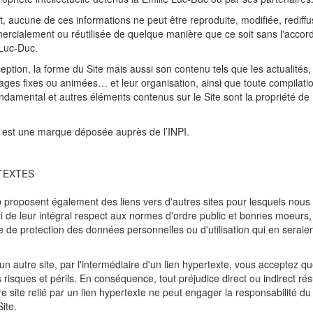
 aucune de ces informations ne peut être reproduite, modifiée, rediffus
ercialement ou réutilisée de quelque manière que ce soit sans l'accord
 Luc-Duc.
nception, la forme du Site mais aussi son contenu tels que les actualités,
images fixes ou animées… et leur organisation, ainsi que toute compilatio
damental et autres éléments contenus sur le Site sont la propriété de 
 est une marque déposée auprès de l’INPI.
TEXTES
proposent également des liens vers d'autres sites pour lesquels no
 de leur intégral respect aux normes d'ordre public et bonnes moeurs, 
ue de protection des données personnelles ou d'utilisation qui en seraien
n autre site, par l'intermédiaire d'un lien hypertexte, vous acceptez q
s risques et périls. En conséquence, tout préjudice direct ou indirect rés
e site relié par un lien hypertexte ne peut engager la responsabilité du 
ite.