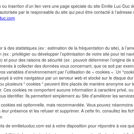
on ou insertion d’un lien vers une page spéciale du site Emilie Luc-Duc d
utorisée par le responsable du site qui peut être contacté à l’adresse 
cduc.com
r à des statistiques (ex : estimation de la fréquentation du site), à l’am
 (ex : privilégier ou développer l’optimisation de notre site pour tel navi
e) et pour des raisons de sécurité (ex : pouvoir déterminer l’origine de
menés à collecter des données vous concernant, que ce soit par exem
os variables d’environnement par l’utilisation de « cookies ». Un "cooki
oyé à votre navigateur par un serveur web et stocké sur le disque dur
 ou plusieurs " cookies " peuvent être placés de manière anonyme sur l
ur. Ces cookies ne comportent aucune information à caractère privé, ou
us identifier. Ils permettent simplement au Site d’améliorer les service
des cookies est optionnelle, mais recommandée. Vous pouvez néanmoins
leur présence et les refuser et supprimer. A cette fin, consultez les fic
r.
nts de emilielucduc.com est à votre disposition pour répondre à vos que