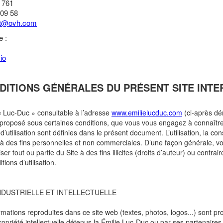
1 761
 09 58
rt@ovh.com
e :
io
DITIONS GÉNÉRALES DU PRÉSENT SITE INTE
e Luc-Duc » consultable à l’adresse
www.emilielucduc.com
(ci-après d
t proposé sous certaines conditions, que vous vous engagez à connaître
d’utilisation sont définies dans le présent document. L’utilisation, la con
e à des fins personnelles et non commerciales. D’une façon générale, v
liser tout ou partie du Site à des fins illicites (droits d’auteur) ou contrai
ions d’utilisation.
NDUSTRIELLE ET INTELLECTUELLE
rmations reproduites dans ce site web (textes, photos, logos...) sont p
ropriété intellectuelle détenus la Émilie Luc-Duc ou par ses partenaires