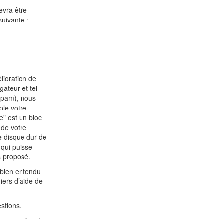
evra être
suivante :
élioration de
gateur et tel
 spam), nous
ple votre
e" est un bloc
 de votre
e disque dur de
 qui puisse
s proposé.
 bien entendu
hiers d’aide de
stions.