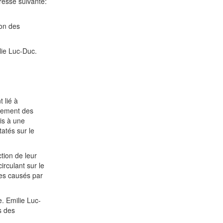
dresse suivante:
ion des
ilie Luc-Duc.
 lié à
nnement des
is à une
atés sur le
tion de leur
irculant sur le
es causés par
e. Emilie Luc-
s des