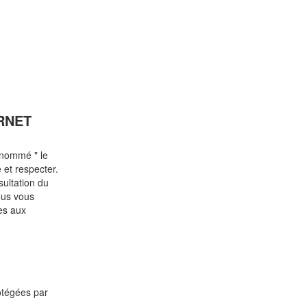
RNET
énommé " le
 et respecter.
sultation du
ous vous
res aux
rotégées par
.