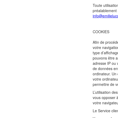
Toute utilisati
préalablement a
info@emilielu
COOKIES
Afin de procéde
votre navigation
type d’affichag
pouvons être a
adresse IP ou v
de données env
ordinateur. Un
votre ordinate
permettre de vo
L’utilisation 
vous opposer à 
votre navigateu
Le Service clie