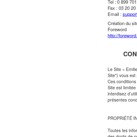
Tel : 0 899 70
Fax : 03 20 20
Email :
suppo
Création du sit
Foreword
http://foreword.
CON
Le Site « Emili
Site") vous es
Ces conditions 
Site est limité
interdisez d’uti
présentes condit
PROPRIÉTÉ I
Toutes les info
des droits de p